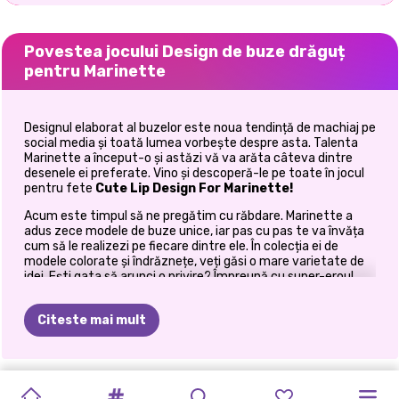
Povestea jocului Design de buze drăguț
pentru Marinette
Designul elaborat al buzelor este noua tendință de machiaj pe
social media și toată lumea vorbește despre asta. Talenta
Marinette a început-o și astăzi vă va arăta câteva dintre
desenele ei preferate. Vino și descoperă-le pe toate în jocul
pentru fete
Cute Lip Design For Marinette!
Acum este timpul să ne pregătim cu răbdare. Marinette a
adus zece modele de buze unice, iar pas cu pas te va învăța
cum să le realizezi pe fiecare dintre ele. În colecția ei de
modele colorate și îndrăznețe, veți găsi o mare varietate de
idei. Ești gata să arunci o privire? Împreună cu super-eroul
tău preferat, vei crea niște buze dulci de zahăr de pepene
verde, buze de culoare curcubeu, buze dramatice într-un
Citeste mai mult
violet închis și alte modele interesante pe care le vei
descoperi în timp ce joci acest
joc de machiaj
online pentru
fete. Sunteți gata să începeți să creați primul dvs. design
pentru buze?
STRAWBERELLA
DECOR
FROZEN
CAKE
POP
TRANSFORMARE
SURPRIZA
FASHIONISTE:
PROASPĂT
ÎNAPOI
LA
PRINCESSES
SURORILE
DECORAREA
Apoi pur și simplu apăsați butonul de redare și selectați orice