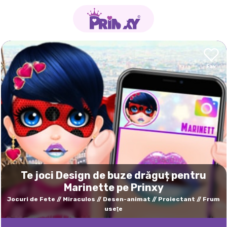
Te joci Design de buze drăguț pentru
Marinette pe Prinxy
Jocuri de Fete
Miraculos
Desen-animat
Proiectant
Frum
useţe