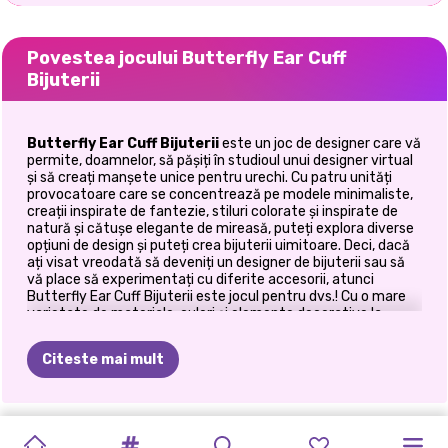
Povestea jocului Butterfly Ear Cuff
Bijuterii
Butterfly Ear Cuff Bijuterii
este un joc de designer care vă
permite, doamnelor, să pășiți în studioul unui designer virtual
și să creați manșete unice pentru urechi. Cu patru unități
provocatoare care se concentrează pe modele minimaliste,
creații inspirate de fantezie, stiluri colorate și inspirate de
natură și cătușe elegante de mireasă, puteți explora diverse
opțiuni de design și puteți crea bijuterii uimitoare. Deci, dacă
ați visat vreodată să deveniți un designer de bijuterii sau să
vă place să experimentați cu diferite accesorii, atunci
Butterfly Ear Cuff Bijuterii este jocul pentru dvs.! Cu o mare
varietate de materiale, culori și elemente decorative la
dispoziția dumneavoastră, puteți proiecta căști unice și
uimitoare, care reflectă perfect stilul dvs.
Citeste mai mult
În Butterfly Ear Cuff Bijuterii, ești provocat să creezi patru
tipuri diferite de butterfly cuff, fiecare cu propriile
caracteristici și posibilități de design distincte. Să ne
TENDINȚE
TENDINȚE
BFF-URI
STRAWBERELLA
DECOR
PRINTESA
ÎNAPOI
LA
DECORAREA
DIY
DESIGNUL
scufundăm în lumea captivantă a designului pentru urechi și
PANTOFII
PRINTESA
să explorăm ce oferă acest joc. Prima unitate a jocului se