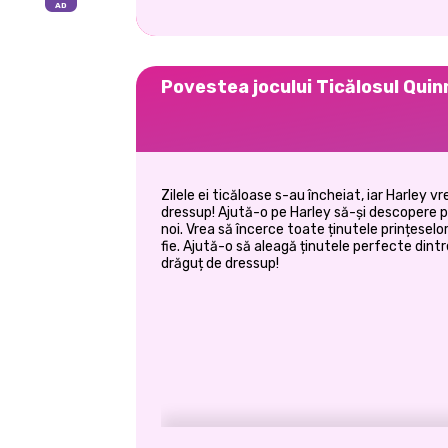
Povestea jocului Ticălosul Quin
Zilele ei ticăloase s-au încheiat, iar Harley v
dressup! Ajută-o pe Harley să-și descopere p
noi. Vrea să încerce toate ținutele prințeselor
fie. Ajută-o să aleagă ținutele perfecte dint
drăguț de dressup!