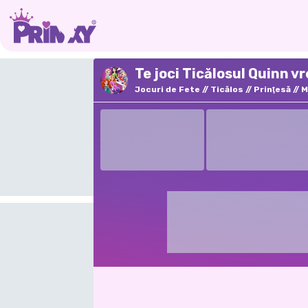
Te joci Ticălosul Quinn v
Jocuri de Fete
Ticălos
Prinţesă
M