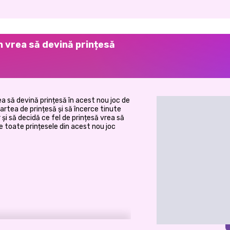
n vrea să devină prințesă
rea să devină prințesă în acest nou joc de
artea de prințesă și să încerce tinute
 și să decidă ce fel de prințesă vrea să
re toate prințesele din acest nou joc