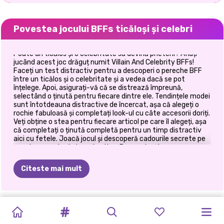
Povestea jocului BFFs ticăloși și celebri
Poate un ticălos și o celebritate să devină prieteni? Aflați
jucând acest joc drăguț numit Villain And Celebrity BFFs!
Faceți un test distractiv pentru a descoperi o pereche BFF
între un ticălos și o celebritate și a vedea dacă se pot
înțelege. Apoi, asigurați-vă că se distrează împreună,
selectând o ținută pentru fiecare dintre ele. Tendințele modei
sunt întotdeauna distractive de încercat, așa că alegeți o
rochie fabuloasă și completați look-ul cu câte accesorii doriți.
Veți obține o stea pentru fiecare articol pe care îl alegeți, așa
că completați o ținută completă pentru un timp distractiv
aici cu fetele. Joacă jocul și descoperă cadourile secrete pe
care le-am selectat pentru tine. Bucurați-vă!
Citeste mai mult
FESTIVALUL
OH,
ORA
DE
PRINȚESE
VACANȚE
ZIUA
SURORILE
BFFS
CEI
MAI
NUNTA
MODA
BLONDELE
SCLIPICIULUI
GOTUL
AUR
A
PULOVER
DE
IARNĂ
ÎMBRĂȚIȘĂRII
DE
NIGHT
BUNI
CEREASCĂ
PRINTESA
O
FAC