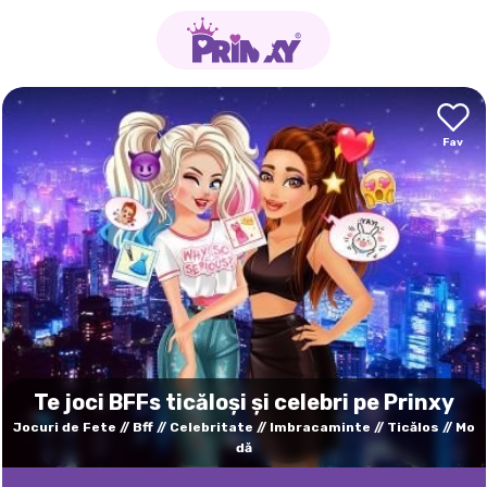
Te joci BFFs ticăloși și celebri pe Prinxy
Jocuri de Fete
Bff
Celebritate
Imbracaminte
Ticălos
Mo
dă