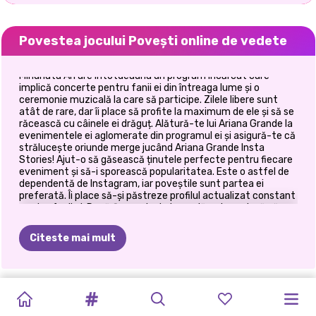
Povestea jocului Povești online de vedete
Minunata Ari are întotdeauna un program încărcat care
implică concerte pentru fanii ei din întreaga lume și o
ceremonie muzicală la care să participe. Zilele libere sunt
atât de rare, dar îi place să profite la maximum de ele și să se
răcească cu câinele ei drăguț. Alătură-te lui Ariana Grande la
evenimentele ei aglomerate din programul ei și asigură-te că
strălucește oriunde merge jucând Ariana Grande Insta
Stories! Ajut-o să găsească ținutele perfecte pentru fiecare
eveniment și să-i sporească popularitatea. Este o astfel de
dependentă de Instagram, iar poveștile sunt partea ei
preferată. Îi place să-și păstreze profilul actualizat constant
pentru fanii ei. După fiecare look de modă, asigurați-vă că
surprinde momentul și decorați povestea Instagram cât mai
drăguță cu filtre și autocolante. Redă jocul pentru a debloca
Citeste mai mult
articole noi și pentru a te distra pe site-ul nostru minunat!
CRYPTO
TIKTOK
PRINXY
BILLIE
KARDASHIANS
ROCHIE
DE
KARDASHIANS
RIVALITATEA
MODUL
DE
CELEBRITY
CELEBRITY
FASHIONISTE
GALS
SUPERMODELS
DRESS
UP
BLONDE
FACE
MIREASA
SPOOKY
ADOLESCENȚILOR
VIAȚĂ
AL
BFFS
GLAMOROUS
CELEBRE