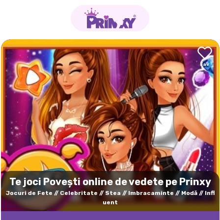
Te joci Povești online de vedete pe Prinxy
Jocuri de Fete
Celebritate
Stea
Imbracaminte
Modă
Infl
uent