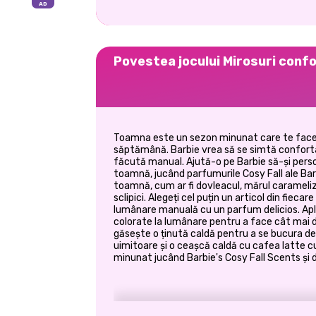
Povestea jocului Mirosuri confor
Toamna este un sezon minunat care te face să
săptămână. Barbie vrea să se simtă conforta
făcută manual. Ajută-o pe Barbie să-și pers
toamnă, jucând parfumurile Cosy Fall ale Bar
toamnă, cum ar fi dovleacul, mărul carameliz
sclipici. Alegeți cel puțin un articol din fieca
lumânare manuală cu un parfum delicios. Apl
colorate la lumânare pentru a face cât mai dr
găsește o ținută caldă pentru a se bucura de
uimitoare și o ceașcă caldă cu cafea latte 
minunat jucând Barbie's Cosy Fall Scents și d