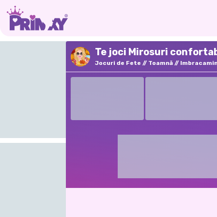
Te joci Mirosuri confortab
Jocuri de Fete
Toamnă
Imbracami