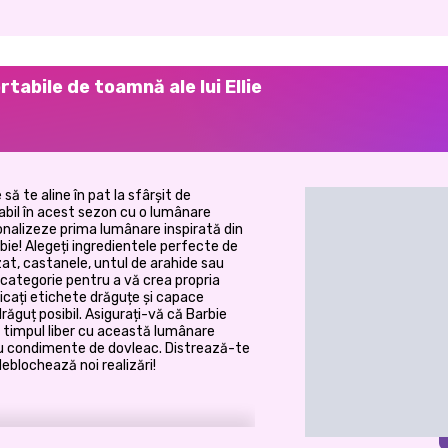
tabile de toamnă ale lui Ellie
 te aline în pat la sfârșit de
bil în acest sezon cu o lumânare
onalizeze prima lumânare inspirată din
bie! Alegeți ingredientele perfecte de
at, castanele, untul de arahide sau
re categorie pentru a vă crea propria
icați etichete drăguțe și capace
ăguț posibil. Asigurați-vă că Barbie
 timpul liber cu această lumânare
cu condimente de dovleac. Distrează-te
eblochează noi realizări!