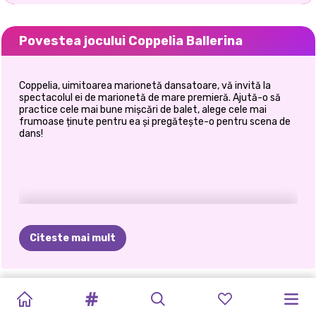
Povestea jocului Coppelia Ballerina
Coppelia, uimitoarea marionetă dansatoare, vă invită la
spectacolul ei de marionetă de mare premieră. Ajută-o să
practice cele mai bune mișcări de balet, alege cele mai
frumoase ținute pentru ea și pregătește-o pentru scena de
dans!
Citeste mai mult
TIKTOK
ELSA
ȘI
CE
AȘ
COPPELIA
UNICORNS
COLECȚIA
AVENTURILE
RETRO
POVEȘTI
AVENTURILE
ANGAJAMENTUL
FETE
VS
MOANA
PURTA
BALLERINA
BIRTHDAY
JADE&#39;S
GEMENILOR:
ARCADE
DE
LUI
PRINȚESEI