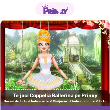
Te joci Coppelia Ballerina pe Prinxy
Jocuri de Fete
Îmbracă-te
Minijocuri
Imbracaminte
Fete