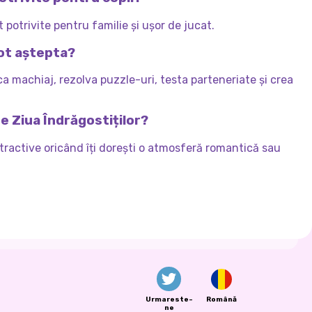
 potrivite pentru familie și ușor de jucat.
pot aștepta?
a machiaj, rezolva puzzle-uri, testa parteneriate și crea
de Ziua Îndrăgostiților?
stractive oricând îți dorești o atmosferă romantică sau
Urmareste-
Română
ne