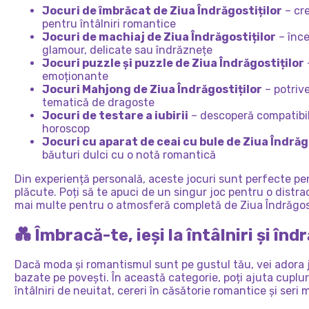
Jocuri de îmbrăcat de Ziua Îndrăgostiților
– cr
pentru întâlniri romantice
Jocuri de machiaj de Ziua Îndrăgostiților
– înce
glamour, delicate sau îndrăznețe
Jocuri puzzle și puzzle de Ziua Îndrăgostiților
emoționante
Jocuri Mahjong de Ziua Îndrăgostiților
– potriv
tematică de dragoste
Jocuri de testare a iubirii
– descoperă compatibi
horoscop
Jocuri cu aparat de ceai cu bule de Ziua Îndrăg
băuturi dulci cu o notă romantică
Din experiență personală, aceste jocuri sunt perfecte pe
plăcute. Poți să te apuci de un singur joc pentru o distra
mai multe pentru o atmosferă completă de Ziua Îndrăgost
💑 Îmbracă-te, ieși la întâlniri și în
Dacă moda și romantismul sunt pe gustul tău, vei adora j
bazate pe povești. În această categorie, poți ajuta cuplu
întâlniri de neuitat, cereri în căsătorie romantice și seri 