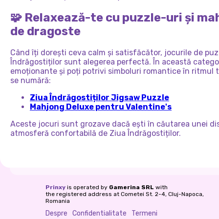
🧩 Relaxează-te cu puzzle-uri și m
de dragoste
Când îți dorești ceva calm și satisfăcător, jocurile de pu
Îndrăgostiților sunt alegerea perfectă. În această categor
emoționante și poți potrivi simboluri romantice în ritmul t
se numără:
Ziua Îndrăgostiților Jigsaw Puzzle
Mahjong Deluxe pentru Valentine's
Aceste jocuri sunt grozave dacă ești în căutarea unei dist
atmosferă confortabilă de Ziua Îndrăgostiților.
Prinxy
is operated by
Gamerina SRL
with
the registered address at Cometei St. 2-4, Cluj-Napoca,
Romania
Despre
Confidentialitate
Termeni