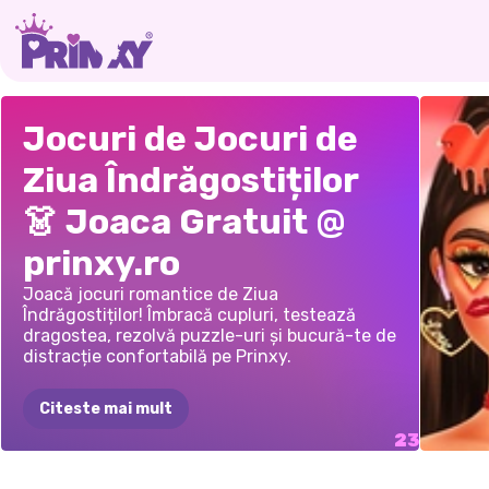
MODĂ
LA
RELAȚ
MAHJONG
TEST
DE
ELLIE
Jocuri de Jocuri de
MODĂ:
ZIUA
DRAG
DELUXE
DRAGOSTE
CU
PRIET
Ziua Îndrăgostiților
ÎNDRĂGOSTIȚILOR,
VENE
PENTRU
HOROSCOP
PREG
👗 Joaca Gratuit @
PARTEA
A
VALENTINE'S
PENT
3-A
ÎNTÂL
prinxy.ro
Joacă jocuri romantice de Ziua
Îndrăgostiților! Îmbracă cupluri, testează
dragostea, rezolvă puzzle-uri și bucură-te de
distracție confortabilă pe Prinxy.
Citeste mai mult
TENDI
VALENTINE-UL
PETRECERE
DE
LOVE