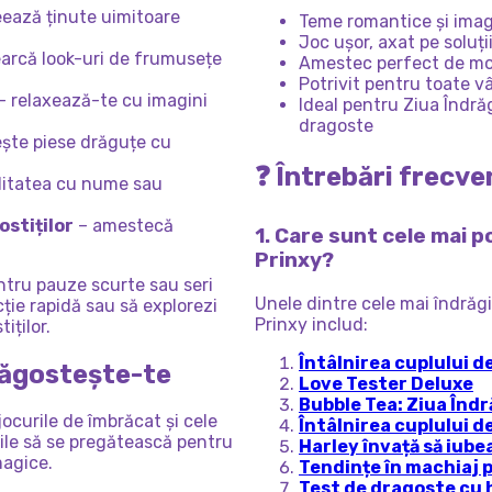
eează ținute uimitoare
Teme romantice și imag
Joc ușor, axat pe soluți
arcă look-uri de frumusețe
Amestec perfect de mod
Potrivit pentru toate v
– relaxează-te cu imagini
Ideal pentru Ziua Îndrăg
dragoste
ește piese drăguțe cu
❓ Întrebări frecve
litatea cu nume sau
ostiților
– amestecă
1. Care sunt cele mai p
Prinxy?
ntru pauze scurte sau seri
Unele dintre cele mai îndrăgit
cție rapidă sau să explorezi
Prinxy includ:
iților.
Întâlnirea cuplului d
drăgostește-te
Love Tester Deluxe
Bubble Tea: Ziua Îndr
ocurile de îmbrăcat și cele
Întâlnirea cuplului d
rile să se pregătească pentru
Harley învață să iube
magice.
Tendințe în machiaj 
Test de dragoste cu