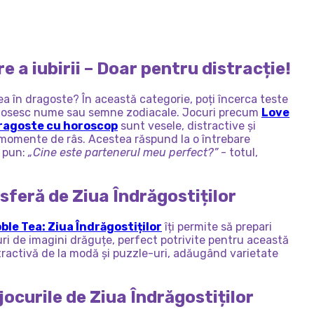
ÎNVAȚĂ
SĂ
ZIUA
IUBEASCĂ
ÎNDRĂGOSTIȚILOR
DE
VALENTINE
e a iubirii – Doar pentru distracție!
ea în dragoste? În această categorie, poți încerca teste
olosesc nume sau semne zodiacale. Jocuri precum
Love
ragoste cu horoscop
sunt vesele, distractive și
 momente de râs. Acestea răspund la o întrebare
o pun:
„Cine este partenerul meu perfect?”
- totul,
osferă de Ziua Îndrăgostiților
ble Tea: Ziua Îndrăgostiților
îți permite să prepari
uri de imagini drăguțe, perfect potrivite pentru această
tractivă de la modă și puzzle-uri, adăugând varietate
jocurile de Ziua Îndrăgostiților