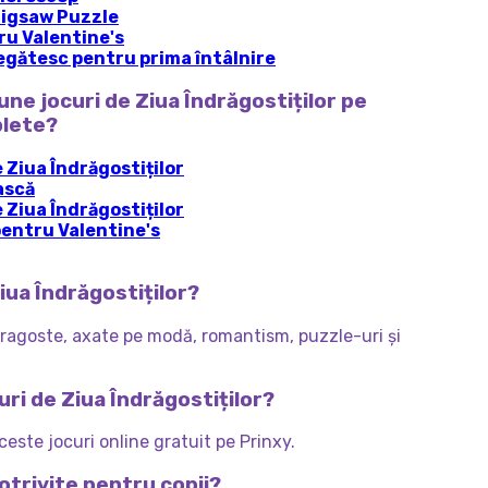
 Jigsaw Puzzle
u Valentine's
pregătesc pentru prima întâlnire
une jocuri de Ziua Îndrăgostiților pe
blete?
e Ziua Îndrăgostiților
ască
e Ziua Îndrăgostiților
pentru Valentine's
Ziua Îndrăgostiților?
ragoste, axate pe modă, romantism, puzzle-uri și
uri de Ziua Îndrăgostiților?
ceste jocuri online gratuit pe Prinxy.
otrivite pentru copii?