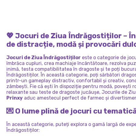
MACH
MEU
SECRET
ZIUA
NOTE
PENT
ÎNDRĂGOSTIȚILOR
VALE
VALE
💖 Jocuri de Ziua Îndrăgostiților – 
MAKE
de distracție, modă și provocări dul
Jocuri de Ziua Îndrăgostiților
este o categorie de jocu
îmbrăca cupluri, crea machiaje încântătoare, rezolva pu
inimă, testa compatibilitatea în dragoste și te poți bucur
Îndrăgostiților. În această categorie, poți sărbători drago
printr-un gameplay distractiv, confortabil și creativ, co
zâmbești. Fie că ești în dispoziție pentru modă, povești 
relaxante sau teste de dragoste jucăușe, Jocurile de Ziua
Prinxy
aduc amestecul perfect de farmec și divertisme
💌 O lume plină de jocuri cu tematic
În această categorie, puteți explora o gamă largă de expe
Îndrăgostiților: