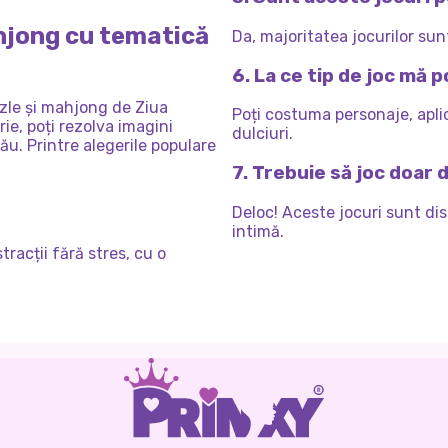
ahjong cu tematică
Da, majoritatea jocurilor sunt
6. La ce tip de joc mă 
zzle și mahjong de Ziua
Poți costuma personaje, aplic
ie, poți rezolva imagini
dulciuri.
ău. Printre alegerile populare
7. Trebuie să joc doar 
Deloc! Aceste jocuri sunt di
intimă.
racții fără stres, cu o