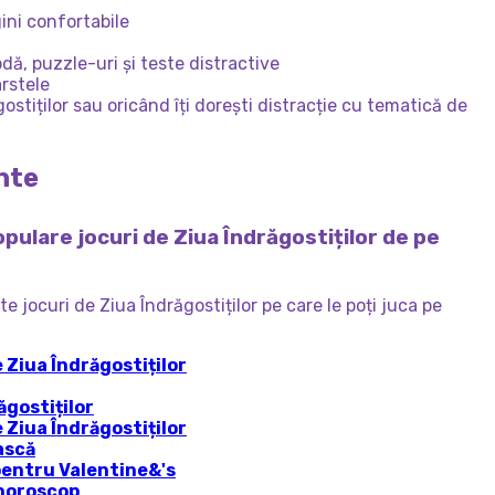
ini confortabile
i
ă, puzzle-uri și teste distractive
ârstele
ostiților sau oricând îți dorești distracție cu tematică de
nte
opulare jocuri de Ziua Îndrăgostiților de pe
e jocuri de Ziua Îndrăgostiților pe care le poți juca pe
e Ziua Îndrăgostiților
ăgostiților
e Ziua Îndrăgostiților
ască
pentru Valentine&'s
 horoscop