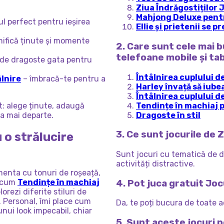
Ziua Îndrăgostiților
Mahjong Deluxe pentr
lul perfect pentru ieșirea
Ellie și prietenii se 
nifică ținute și momente
2. Care sunt cele mai b
telefoane mobile și ta
 de dragoste gata pentru
Întâlnirea cuplului d
âlnire
– îmbracă-te pentru a
Harley învață să iube
Întâlnirea cuplului d
Tendințe în machiaj 
at: alege ținute, adaugă
Dragoste în stil
a mai departe.
3. Ce sunt jocurile de 
 o strălucire
Sunt jocuri cu tematică de d
activități distractive.
imenta cu tonuri de roșeață,
recum
Tendințe în machiaj
4. Pot juca gratuit Joc
lorezi diferite stiluri de
 Personal, îmi place cum
Da, te poți bucura de toate a
nui look impecabil, chiar
5. Sunt aceste jocuri p