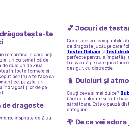
IAJ
SURPRISE:
PRINȚESEI
S
VILLAIN
ZIUA
RU
GLUMĂ
DE
VALENTINE
ÎNDRĂGOSTIȚILOR
NTINE&#39;S
VALENTINE'S
💕 Jocuri de testar
NTINE&#39;S
DAY
Îndrăgostește-te
UP
ci
Curios despre compatibilitat
de dragoste jucăușe care f
Tester Deluxe
și
Test de d
ri romantice în care poți
perfecte pentru a împărtăși
zzle-uri cu tematică de
frecventă pe care jucătorii 
a de dulciuri de Ziua
desigur, cu distracție.
stea în toate formele ei
nceput pentru a te face să
🧋 Dulciuri și atm
romantice, puzzle-uri
 Îndrăgostiților de pe
nt.
Cauți ceva și mai dulce?
Bub
băuturi colorate și să te buc
ă de dragoste
sărbătoare. Este o pauză dis
categoriei.
riențe inspirate de Ziua
🌹 De ce vei adora 