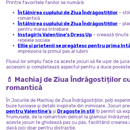
Printre favoritele fanilor se numără:
Întâlnirea cuplului de Ziua Îndrăgostiților
– sti
romantică
Întâlnirea cuplului de Ziua Îndrăgostiților
– pla
pentru marea întrebare
Instagirls Valentine's Dress Up
– creează ținute
rețelele sociale
Ellie și prietenii se pregătesc pentru prima înt
impresiona la primul pas al iubirii
Fluxul lor simplu face ca aceste jocuri să fie ușor de juc
accesorii și completează aspectul pentru a duce poveste
💄 Machiaj de Ziua Îndrăgostiților cu
romantică
În Jocurile de Machiaj de Ziua Îndrăgostiților, poți exper
buze lucioase și detalii inspirate din inimioare. Jocuri p
pentru Valentine's
și
Dragoste în stil
îți permit să exp
frumusețe, de la romantism delicat la glamour îndrăzneț.
aceste jocuri te ghidează pas cu pas, facilitând crearea u
dacă joci doar pentru distracție.