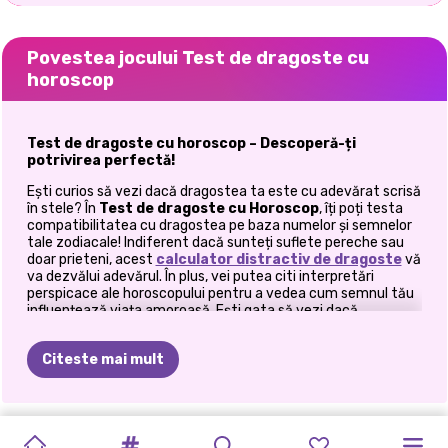
Povestea jocului Test de dragoste cu
horoscop
Test de dragoste cu horoscop – Descoperă-ți
potrivirea perfectă!
Ești curios să vezi dacă dragostea ta este cu adevărat scrisă
în stele? În
Test de dragoste cu Horoscop
, îți poți testa
compatibilitatea cu dragostea pe baza numelor și semnelor
tale zodiacale! Indiferent dacă sunteți suflete pereche sau
doar prieteni, acest
calculator distractiv de dragoste
vă
va dezvălui adevărul. În plus, vei putea citi interpretări
perspicace ale horoscopului pentru a vedea cum semnul tău
influențează viața amoroasă. Ești gata să vezi dacă
dragostea ta este aliniată cosmic?
Testează-ți compatibilitatea cu dragostea!
Citeste mai mult
Dragostea este un mister, dar astrologia are răspunsurile!
Acest joc este perfect pentru oricine dorește să exploreze
conexiunile romantice prin horoscoape și semne zodiacale.
ELLIE
ȘI
INSTADIVA
ZIUA
DRAGOSTE
TENDINȚE
POPSY
VALENTINE-
UNICORNS
ELLIE
ȘI
PRINCESSES
PETRECERE
ELLIE
ȘI
Indiferent dacă verificați compatibilitatea cu iubitul, cel mai