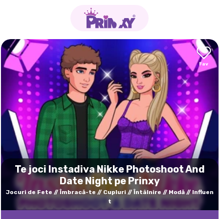
Te joci Instadiva Nikke Photoshoot And
Date Night pe Prinxy
Jocuri de Fete
Îmbracă-te
Cupluri
Întâlnire
Modă
Influen
t