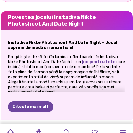
Povestea jocului Instadiva Nikke
Photoshoot And Date Night
Instadiva Nikke Photoshoot And Date Night – Jocul
suprem de modă și romantism!
Pregătește-te să furi în lumina reflectoarelor în Instadiva
Nikke Photoshoot And Date Night – un
joc pentru fete
care
îmbină stilul la modă cu aventurile romantice! De la ședințe
foto pline de farmec până la nopți magice de întâlnire, veți
experimenta stilul de viață suprem de influență a modei.
Alegeți ținute la modă, machiaj uimitor și accesorii uluitoare
pentru a crea look-uri perfecte, care vă vor câștiga mai
multe aprecieri și adepți!
Loviți o poziție și ucideți ședința foto!
Citeste mai mult
Fiecare Instadiva știe că ședința foto perfectă ține de detalii!
Scopul tău? Pentru a se potrivi cu tema ședinței foto,
impresionați-vă publicul și acumulați acele prețioase aprecieri
pe rețelele sociale!
INSTADIVA
#GRWM:
ÎNTÂLNIREA
POVEȘTI
PHOTOGRAM
UNICORNS
BFFS
FOTOGRAF
OBIECTIVE
COSTUME
CUPLURI
PRINCESSES