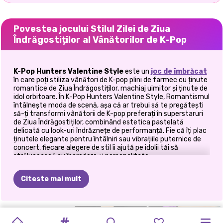
Povestea jocului Stilul Zilei de Ziua
Îndrăgostiților al Vânătorilor de K-Pop
K-Pop Hunters Valentine Style
este un
joc de îmbrăcat
în care poți stiliza vânători de K-pop plini de farmec cu ținute
romantice de Ziua Îndrăgostiților, machiaj uimitor și ținute de
idol orbitoare. În K-Pop Hunters Valentine Style,
Romantismul
întâlnește moda de scenă, așa că ar trebui să te pregătești
să-ți transformi vânătorii de K-pop preferați în superstaruri
de Ziua Îndrăgostiților, combinând estetica pastelată
delicată cu look-uri îndrăznețe de performanță. Fie că îți plac
ținutele elegante pentru întâlniri sau vibrațiile puternice de
concert, fiecare alegere de stil îi ajută pe idolii tăi să
strălucească cu încredere și personalitate.
🎤 Creează look-uri de vis pentru idoli
Citeste mai mult
de Ziua Îndrăgostiților
În acest joc poți explora o garderobă frumoasă, plină de piese
K-POP
PETRECEREA
MODĂ
DE
SALON
DE
PROPUNERE
DRAGOSTE
TENDINȚE
CONCERTUL
VALENTINE-
PRINȚESE
PETRECERE
vestimentare K-pop la modă. Alege fuste adorabile, jachete