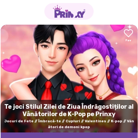
Te joci Stilul Zilei de Ziua Îndrăgostiților al
Vânătorilor de K-Pop pe Prinxy
Jocuri de Fete
Îmbracă-te
Cupluri
Valentines
K-pop
Vân
ători de demoni kpop