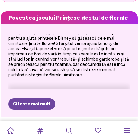
Povestea jocului Prințese destul de florale
Joacă acest joc drăguț numit Elsa și Rapunzel Pretty In Floral
pentru a ajuta prințesele Disney să găsească cele mai
uimitoare ținute florale! Sfârșitul verii a ajuns la noi și de
aceea Elsa și Rapunzel vor să poarte ținute drăguțe cu
imprimeu de flori de vară în timp ce soarele este încă sus și
strălucitor. În curând vor trebui să-și schimbe garderoba și să
se pregătească pentru toamnă, dar deocamdată este încă
cald afară, așa că vor să iasă și să se distreze minunat
purtând niște ținute florale uimitoare.
Citeste mai mult
FARMECE
STRAWBERELLA
TENDINȚE
ESTETICA
VACANȚĂ
EXCURSIE
SĂRBĂTOAREA
AMINTIRI
ÎMPLETITURI
FESTIVALUL
ANNIE
ȘI
FASHIONISTA
#VIAȚĂLAPLAJĂ
FLORALE
DE
VARĂ
DE
IARNĂ
DE
VARĂ
DE
VARĂ
DE
VARĂ
DE
VARĂ
DE
VARĂ
ELIZA
ÎN
TIMPUL