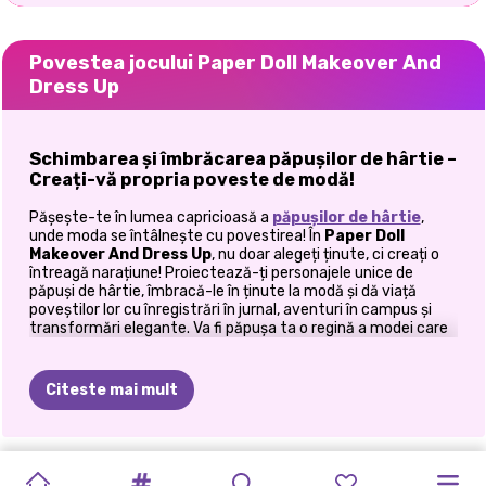
Povestea jocului Paper Doll Makeover And
Dress Up
Schimbarea și îmbrăcarea păpușilor de hârtie –
Creați-vă propria poveste de modă!
Pășește-te în lumea capricioasă a
păpușilor de hârtie
,
unde moda se întâlnește cu povestirea! În
Paper Doll
Makeover And Dress Up
, nu doar alegeți ținute, ci creați o
întreagă narațiune! Proiectează-ți personajele unice de
păpuși de hârtie, îmbracă-le în ținute la modă și dă viață
poveștilor lor cu înregistrări în jurnal, aventuri în campus și
transformări elegante. Va fi păpușa ta o regină a modei care
conduce pista, o studentă care navighează în viața din
campus sau o influență glam care stabilește noi tendințe?
Alegerea este a ta!
Citeste mai mult
Pasul 1: Proiectează-ți propria păpușă de
hârtie!
ZEIȚA
CONCERT
GROOVY
NATURAL
LOL
LOL
FĂ-ȚI
E-GIRL
PLANIFICATOR
VIAȚA
SUPER
AVATARUL
Înainte de a începe distracția modei, creează-ți propriul