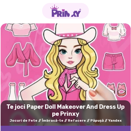
Te joci Paper Doll Makeover And Dress Up
pe Prinxy
Jocuri de Fete
Îmbracă-te
Refacere
Păpuşă
Yandex