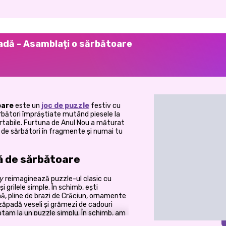
adă - Asamblați o sărbătoare
oare
este un
joc de puzzle
festiv cu
sărbători împrăștiate mutând piesele la
ortabile. Furtuna de Anul Nou a măturat
 de sărbători în fragmente și numai tu
tă de sărbătoare
y
reimaginează puzzle-ul clasic cu
i grilele simple. În schimb, ești
nă, pline de brazi de Crăciun, ornamente
zăpadă veseli și grămezi de cadouri
tam la un puzzle simplu. În schimb, am
n cadou bucată cu bucată. Fiecare