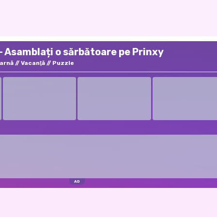
- Asamblați o sărbătoare pe Prinxy
Iarnă
Vacanţă
Puzzle