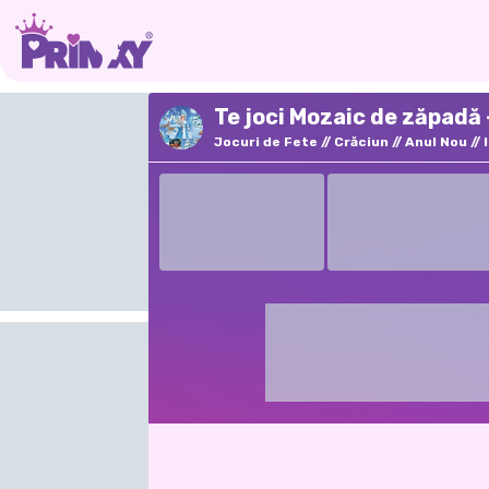
Te joci Mozaic de zăpadă 
Jocuri de Fete
Crăciun
Anul Nou