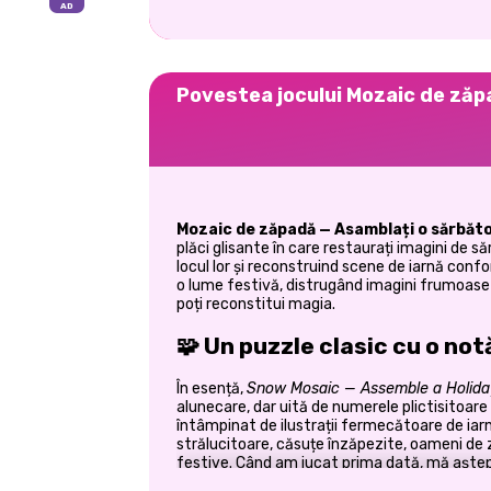
Povestea jocului Mozaic de zăp
Mozaic de zăpadă — Asamblați o sărbăt
plăci glisante în care restaurați imagini de 
locul lor și reconstruind scene de iarnă conf
o lume festivă, distrugând imagini frumoase
poți reconstitui magia.
🧩 Un puzzle clasic cu o no
În esență,
Snow Mosaic — Assemble a Holida
alunecare, dar uită de numerele plictisitoare ș
întâmpinat de ilustrații fermecătoare de iar
strălucitoare, căsuțe înzăpezite, oameni de 
festive. Când am jucat prima dată, mă aștep
primit un puzzle ca și cum aș fi desfăcut u