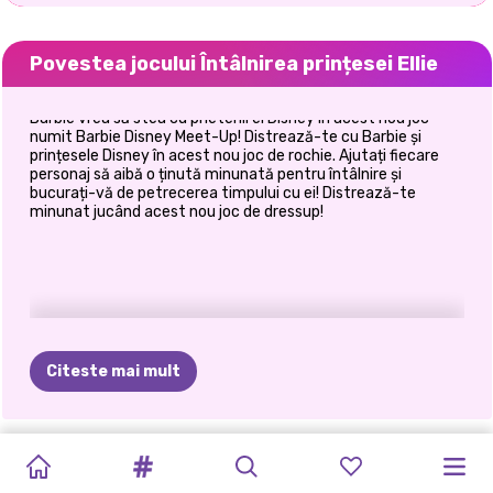
Povestea jocului Întâlnirea prințesei Ellie
Barbie vrea să stea cu prietenii ei Disney în acest nou joc
numit Barbie Disney Meet-Up! Distrează-te cu Barbie și
prințesele Disney în acest nou joc de rochie. Ajutați fiecare
personaj să aibă o ținută minunată pentru întâlnire și
bucurați-vă de petrecerea timpului cu ei! Distrează-te
minunat jucând acest nou joc de dressup!
Citeste mai mult
FESTIVALUL
OH,
ORA
DE
PRINȚESE
VACANȚE
ZIUA
SURORILE
BFFS
CEI
MAI
NUNTA
MODA
BLONDELE
SCLIPICIULUI
GOTUL
AUR
A
PULOVER
DE
IARNĂ
ÎMBRĂȚIȘĂRII
DE
NIGHT
BUNI
CEREASCĂ
PRINTESA
O
FAC