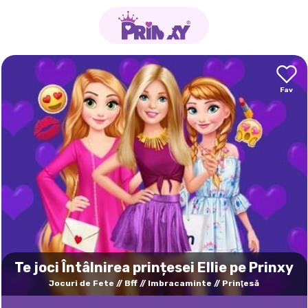
Te joci Întâlnirea prințesei Ellie pe Prinxy
Jocuri de Fete
Bff
Imbracaminte
Prinţesă