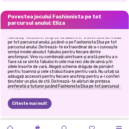
Povestea jocului Fashionista pe tot
parcursul anului: Eliza
Alăturați-vă Elsei în timp ce vă duce într-o aventură de modă
pe tot parcursul anului, jucând-o pe Fashionista Elsa pe tot
parcursul anului. Distrează-te extraordinar de a-i cunoaște
simțul modei absolut fabulos pentru fiecare dintre
anotimpuri. Vino cu combinații uimitoare și arată pentru a o
face să se simtă fabulos în cele mai reci zile de iarnă și în
zilele însorite de vară. Alegeți scheme drăguțe de pământ
pentru toamnă și cele strălucitoare pentru vară. Nu uitați să
adăugați accesorii pentru fiecare anotimp pentru a-i conferi
ținutelor un plus de stil. Distrează-te alături de prințesa
preferată a tuturor jucând Fashionista Elsa pe tot parcursul
anului!
Citeste mai mult
FARMECE
STRAWBERELLA
TENDINȚE
ESTETICA
VACANȚĂ
EXCURSIE
SĂRBĂTOAREA
AMINTIRI
ÎMPLETITURI
FESTIVALUL
ANNIE
ȘI
FASHIONISTA