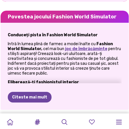
Povestea jocului Fashion World Simulator
Conduceți pista în Fashion World Simulator
Intră în lumea plină de farmec a modei înalte cu
Fashion
World Simulator,
cel mai bun
joc de îmbrăcăminte
pentru
stiliști aspiranți! Creează look-uri uluitoare, arată-ți
creativitatea și concurează cu fashioniste de pe tot globul.
Indiferent dacă proiectați pentru pista sau casual șic, acest
joc vă va provoca stilistul interior să creeze ținute care
uimesc fiecare public.
Eliberează-ți fashionistul interior
Îmbrăcați-vă pentru a impresiona
Citeste mai mult
Alegeți dintr-o garderobă extinsă, plină cu rochii uimitoare,
topuri la modă, funduri elegante și accesorii de excepție. De
la rochii pe covor roșu până la îmbrăcăminte stradală de zi cu
BFF
REPARAȚII
STILUL
CRYPTO
FASHION
PRINXY
MODA
TENDINȚE
BLONDES
DOWNTOWN
PROVOCAREA
PRINCESS
zi, opțiunile sunt nesfârșite.
CRĂCIUN
DE
MODĂ
STELLAR
GALS
BOX:
GLAM
HOUSE
OF
CURCUBEU
TIKTOK:
VS
DOODLE
MOMENTELOR
COSPLAY
Makeover Magic