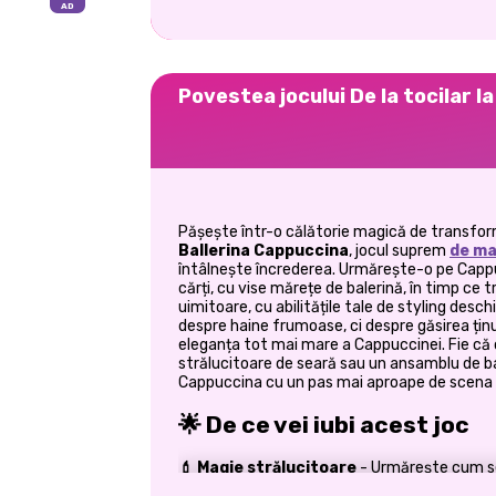
Povestea jocului De la tocilar l
Pășește într-o călătorie magică de transfo
Ballerina Cappuccina
, jocul suprem
de m
întâlnește încrederea. Urmărește-o pe Cappu
cărți, cu vise mărețe de balerină, în timp ce 
uimitoare, cu abilitățile tale de styling desc
despre haine frumoase, ci despre găsirea ținu
eleganța tot mai mare a Cappuccinei. Fie că cr
strălucitoare de seară sau un ansamblu de ba
Cappuccina cu un pas mai aproape de scena vi
🌟 De ce vei iubi acest joc
💄 Magie strălucitoare
-
Urmărește cum s
Cappuccinei în timp ce o coafezi de la începu