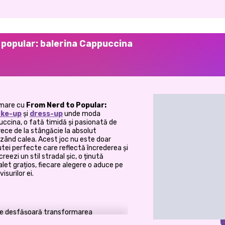
a popular: balerina Cappuccina
rmare cu
From Nerd to Popular:
ake-up
și
dress-up
unde moda
ccina, o fată timidă și pasionată de
trece de la stângăcie la absolut
hizând calea. Acest joc nu este doar
tei perfecte care reflectă încrederea și
eezi un stil stradal șic, o ținută
let grațios, fiecare alegere o aduce pe
surilor ei.
e desfășoară transformarea
turile ei umile până la momentul în care