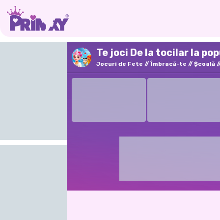
Te joci De la tocilar la p
Jocuri de Fete
Îmbracă-te
Şcoală