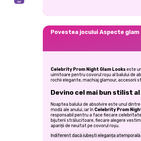
Povestea jocului Aspecte glam a
Celebrity Prom Night Glam Looks
este u
uimitoare pentru covorul roșu al balului de a
rochii elegante, machiaj glamour, accesorii st
Devino cel mai bun stilist a
Noaptea balului de absolvire este unul dint
modă ale anului, iar în
Celebrity Prom Nigh
responsabil pentru a face fiecare celebritate
bijuterii strălucitoare, fiecare alegere vesti
apariții de neuitat pe covorul roșu.
Indiferent dacă iubești eleganța atemporal
joc îți oferă libertatea de a experimenta cu