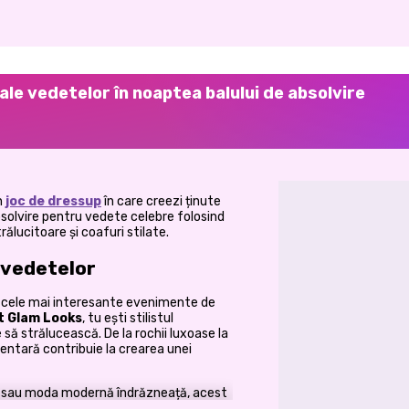
le vedetelor în noaptea balului de absolvire
n
joc de dressup
în care creezi ținute
bsolvire pentru vedete celebre folosind
rălucitoare și coafuri stilate.
l vedetelor
re cele mai interesante evenimente de
t Glam Looks
, tu ești stilistul
 să strălucească. De la rochii luxoase la
mentară contribuie la crearea unei
ă sau moda modernă îndrăzneață, acest
 nenumărate combinații de ținute.