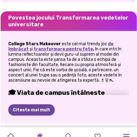
Povestea jocului Transformarea vedetelor
universitare
College Stars Makeover
este cel mai trendy joc
de
îmbrăcat
și
transformare pentru fete
,
în care intri în
lumina reflectoarelor și devii guru-ul suprem al modei din
campus. Aceasta este șansa ta de a stiliza o echipă de
fashioniste din facultate, fiecare cu propria atmosferă și
aspect unic. Fie că este vorba de școală, o petrecere, un
concert al unei trupe sau o ședință foto, aceste vedete în
ascensiune au nevoie de atingerea ta expertă. 💄👗👠
🎓 Viața de campus întâlnește
podiumul de modă
Citeste mai mult
În
College Stars Makeover
, nu doar alegi ținute, ci creezi stiluri
de viață întregi. Aceste prietene bune din liceu sunt acum
regine ale facultății și se bazează pe
tine
să le menții
elegante 24/7. De la glamour la casual, de la sport la șic,
COLLEGE
ÎMBRĂCAȚI-
DE
LA
BACK
2
FETE
RELE
PETRECEREA
ÎNAPOI
LA
ÎNAPOI
LA
ELLIE
ȘI
JURNALUL
PRINCESSES
FETELE
creativitatea ta va străluci pe măsură ce combini și asortezi