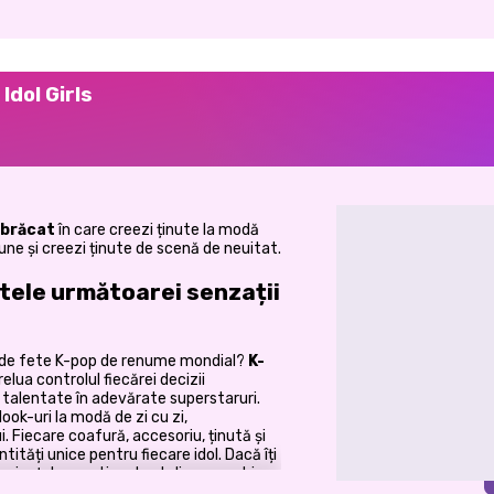
Idol Girls
mbrăcat
în care creezi ținute la modă
iune și creezi ținute de scenă de neuitat.
tele următoarei senzații
upe de fete K-pop de renume mondial?
K-
relua controlul fiecărei decizii
 talentate în adevărate superstaruri.
ook-uri la modă de zi cu zi,
 Fiecare coafură, accesoriu, ținută și
tități unice pentru fiecare idol. Dacă îți
eriențele creative de styling, acest joc