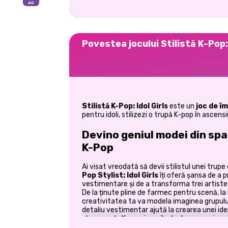
Povestea jocului Stilistă K-Pop: 
Stilistă K-Pop: Idol Girls
este un
joc de î
pentru idoli, stilizezi o trupă K-pop în ascens
Devino geniul modei din spa
K-Pop
Ai visat vreodată să devii stilistul unei tr
Pop Stylist: Idol Girls
îți oferă șansa de a p
vestimentare și de a transforma trei artiste
De la ținute pline de farmec pentru scenă, la l
creativitatea ta va modela imaginea grupului.
detaliu vestimentar ajută la crearea unei iden
place moda K-pop, jocurile de dress-up și exp
este scena perfectă pentru imaginația ta.