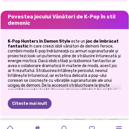
Povestea jocului Vânători de K-Pop în stil
demonic
K-Pop Hunters In Demon Style
este un
joc de îmbrăcat
fantastic
în care creezi idoli vânători de demoni feroce,
combini moda K-pop îndrăzneață cu armuri supranaturale și
proiectezi look-uri puternice, pline de strălucire întunecată și
energie mistică. Dacă idolii stilați și războinicii fantastici ar
avea o colaborare dramatică în materie de modă, acest joc
ar fi rezultatul. Strălucirea întâlnește pericolul, neonul
întâlnește întunericul, iar estetica delicată a pop-ului
coreean se ciocnește cu vibrațiile supranaturale ale unui
ucigaș de demoni. De la accesorii strălucitoare la ținute
pregătite pentru luptă, fiecare alegere stilistică te ajută să
creezi un personaj care pare gata să domine atât scena
concertului, cât și câmpul de luptă al demonilor.
Citeste mai mult
⚔️ Creează idoli puternici de vânător
de demoni
ȘCOALA
PUZZLE-
VÂNĂTORII
PETRECEREA
VÂNĂTORII
AVENTURĂ
PROVOCARE
CONCERTUL
CONCERTUL
CONCERTUL
PRINȚESE