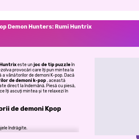
Pop Demon Hunters: Rumi Huntrix
Huntrix
este un
joc de tip puzzle
în
olva provocări care îți pun mintea la
tă a vânătorilor de demoni K-pop. Dacă
ilor de demoni k-pop
, această
ate direct la îndemână. Piesă cu piesă,
e îți ascuți mintea și te relaxezi în
orii de demoni Kpop
ele îndrăgite.
i Zoey