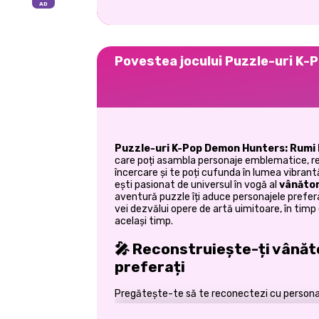
Povestea jocului Puzzle-uri K-
Puzzle-uri K-Pop Demon Hunters: Rumi 
care poți asambla personaje emblematice, rez
încercare și te poți cufunda în lumea vibran
ești pasionat de universul în vogă al
vânător
aventură puzzle îți aduce personajele prefer
vei dezvălui opere de artă uimitoare, în timp c
același timp.
🎤 Reconstruiește-ți vânăt
preferați
Pregătește-te să te reconectezi cu personaj
Asamblează puzzle-uri cu Rumi, Mira ș