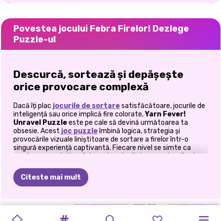
Povestea jocului Febra Firelor! Dezlege
Puzzle-ul
Descurcă, sortează și depășește
orice provocare complexă
Dacă îți plac
jocurile de sortare
satisfăcătoare, jocurile de
inteligență sau orice implică fire colorate,
Yarn Fever!
Unravel Puzzle
este pe cale să devină următoarea ta
obsesie. Acest
joc puzzle
îmbină logica, strategia și
provocările vizuale liniștitoare de sortare a firelor într-o
singură experiență captivantă. Fiecare nivel se simte ca
rezolvarea unei situații dezordonate dintr-un sertar din viața
reală, doar că este mult mai drăguț și mult mai satisfăcător.
Ca cineva care se calmează ciudat de tare urmărind cum
Citeste mai mult
firele se așează perfect la locul lor, am considerat că fiecare
nivel este un mic moment distractiv de rezolvare a
problemelor. Jocul te recompensează pentru că gândești din
timp, îți planifici mișcările și descurci haosul pas cu pas.
PUZZLE
PUZZLE
BLOCK
SORTARE
SORTARE
SWEETSU
ZIUA
MERGE