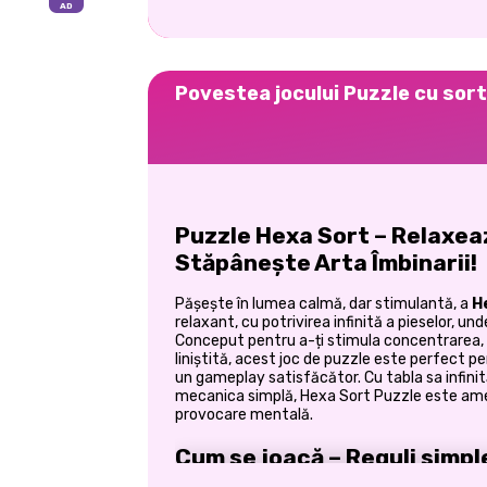
Povestea jocului Puzzle cu sor
Puzzle Hexa Sort – Relaxea
Stăpânește Arta Îmbinarii!
Pășește în lumea calmă, dar stimulantă, a
H
relaxant, cu potrivirea infinită a pieselor, u
Conceput pentru a-ți stimula concentrarea, 
liniștită, acest joc de puzzle este perfect pe
un gameplay satisfăcător. Cu tabla sa infinit
mecanica simplă, Hexa Sort Puzzle este ame
provocare mentală.
Cum se joacă – Reguli simpl