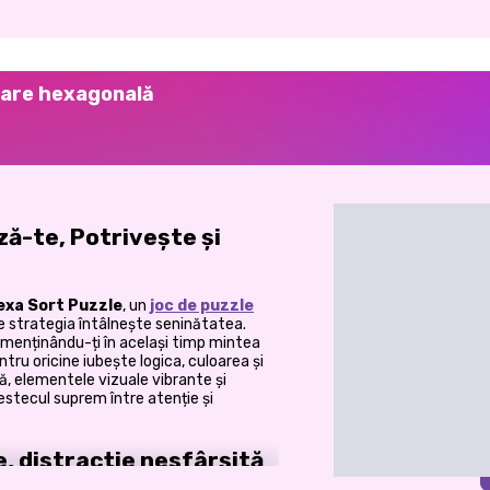
tare hexagonală
ză-te, Potrivește și
exa Sort Puzzle
, un
joc de puzzle
nde strategia întâlnește seninătatea.
menținându-ți în același timp mintea
ntru oricine iubește logica, culoarea și
ă, elementele vizuale vibrante și
stecul suprem între atenție și
e, distracție nesfârșită