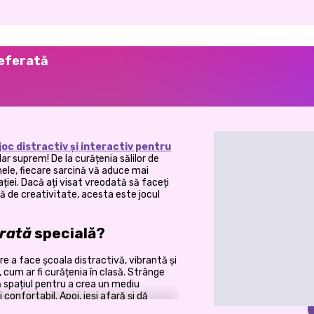
referată
joc distractiv și interactiv pentru
olar suprem! De la curățenia sălilor de
mele, fiecare sarcină vă aduce mai
iei. Dacă ați visat vreodată să faceți
nă de creativitate, acesta este jocul
rată
specială?
re a face școala distractivă, vibrantă și
 cum ar fi curățenia în clasă. Strânge
ă spațiul pentru a crea un mediu
i confortabil. Apoi, ieși afară și dă
re, astfel încât să fie gata să-i ducă