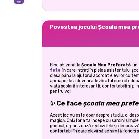
Povestea jocului Școala mea p
Bine ați venit la
Școala Mea Preferată
, un
fete
, în care intrați în pielea asistentului șc
clasă până la ajutorul acordat elevilor cu te
aproape de a deveni adevăratul erou al educaț
viața școlară interesantă, confortabilă și pli
pentru voi!
✨ Ce face
școala mea prefe
Acest joc nu este doar despre studiu, ci desp
magică. Călătoria ta începe cu sarcini simple,
gunoiul, organizează rechizitele și decoreaz
confortabil în care elevii să se simtă fericiți ș
autobuzului școlar o transformare strălucitoa