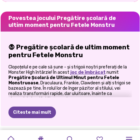
Povestea jocului Pregătire școlară de
ultim moment pentru Fetele Monstru
🧛 Pregătire școlară de ultim moment
pentru Fetele Monstru
Clopoțelul e pe cale să sune - și strigoii noștri preferați de la
Monster High întârzie! În acest
joc de îmbrăcat
numit
Pregătire Școlară de Ultimul Minut pentru Fetele
Monstruoase
, Draculaura, Frankie, Clawdeen și alți strigoi se
bazează pe tine. În rolul lor de înger păzitor al stilului, vei
realiza transformări rapide, dar uluitoare, înainte ca
clopoțelul clasei întâi să sune!
✨ Stil înfricoșător, zero stres
Citeste mai mult
Transformări rapide:
Fără cronometre - doar
acțiune practică de styling.
SORTEAZĂ
ÎMBRĂCAȚI-
DE
LA
Alegeri îndrăznețe:
Combină ținute îndrăznețe,
MACHIAJ
BACK
2
FETE
RELE
ÎNAPOI
LA
ELLIE
ȘI
PRINȚESELE
FETELE
PRINȚESA
PRINȚESELE
pantofi îndrăzneți și coafuri îndrăznețe pentru