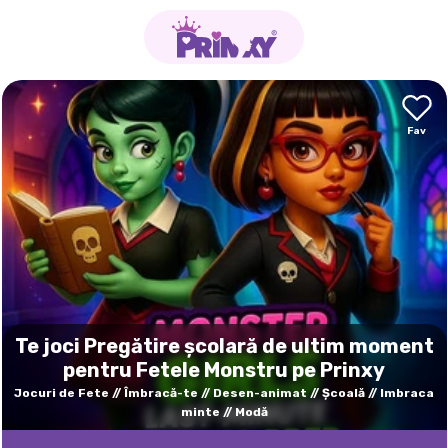
Te joci Pregătire școlară de ultim moment
pentru Fetele Monstru pe Prinxy
Jocuri de Fete
Îmbracă-te
Desen-animat
Şcoală
Imbraca
minte
Modă