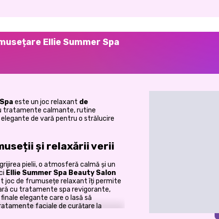
umusețare Ellie Summer Spa
 Spa
este un joc relaxant
de
 cu tratamente calmante, rutine
ri elegante de vară pentru o strălucire
seții și relaxării verii
rijirea pielii, o atmosferă calmă și un
ci
Ellie Summer Spa Beauty Salon
st joc de frumusețe relaxant îți permite
 vară cu tratamente spa revigorante,
 finale elegante care o lasă să
tratamente faciale de curățare la
e moment se simte confortabil, liniștit și