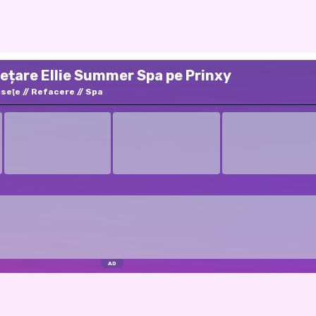
sețare Ellie Summer Spa pe Prinxy
seţe
Refacere
Spa