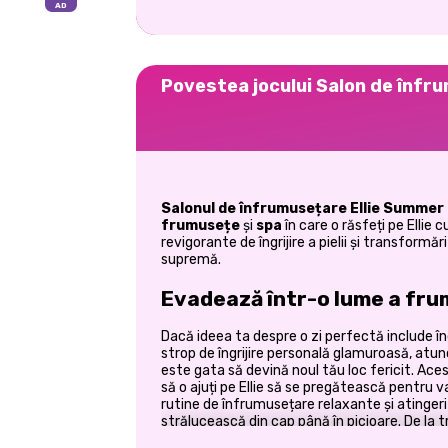
Povestea jocului Salon de înfr
Salonul de înfrumusețare Ellie Summer
frumusețe
și
spa
în care o răsfeți pe Ellie
revigorante de îngrijire a pielii și transformă
supremă.
Evadează într-o lume a frumu
Dacă ideea ta despre o zi perfectă include îng
strop de îngrijire personală glamuroasă, atun
este gata să devină noul tău loc fericit. Ace
să o ajuți pe Ellie să se pregătească pentru
rutine de înfrumusețare relaxante și atingeri
strălucească din cap până în picioare. De la 
ritualuri calmante de îngrijire a pielii, fiecar