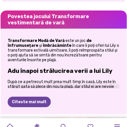
Povestea jocului Transformare
vestimentară de vară
Transformare Modă de Vară
este un joc
de
înfrumusețare
și
îmbrăcăminte
în care îi poți oferi lui Lily o
transformare estivală uimitoare, îi poți reîmprospăta stilul și
o poți ajuta să se simtă din nou încrezătoare pentru
aventurile însorite pe plajă.
Adu înapoi strălucirea verii a lui Lily
După ce a petrecut mult prea mult timp în casă, Lily este în
sfârșit gata să plece din nou la plajă, dar stilul ei are nevoie
disperată de o misiune de salvare! În
Summer Fashion
Makeover
, o transformi din dezordonată și obosită în
strălucitoare și fabuloasă cu tratamente de înfrumusețare
Citeste mai mult
relaxante, ținute la modă și modă de vară proaspătă. Dacă îți
plac jocurile de makeover care combină frumusețea, moda și
creativitatea, această aventură însorită îți oferă toate
vibrațiile de bine pe care ți le-ai putea dori. De la rutinele de
BARBIE
FATĂ
MACHIAJ
ASMR
SALON
DE
BACK
2
RUTINA
DE
EXTREME
PRINȚESĂ
TRANSFORMAREA
VILLAIN
îngrijire a pielii la ținutele elegante de plajă, fiecare pas al