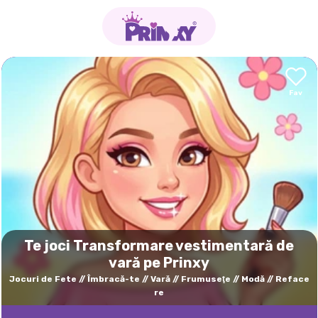
Te joci Transformare vestimentară de
vară pe Prinxy
Jocuri de Fete
Îmbracă-te
Vară
Frumuseţe
Modă
Reface
re