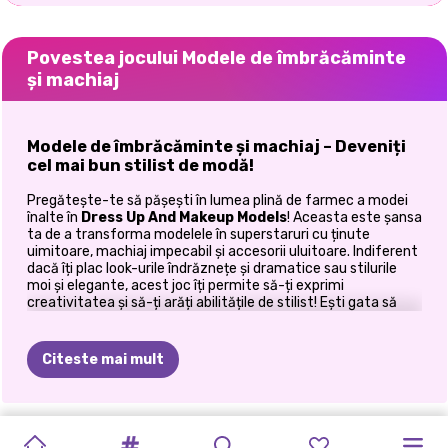
Povestea jocului Modele de îmbrăcăminte
și machiaj
Modele de îmbrăcăminte și machiaj – Deveniți
cel mai bun stilist de modă!
Pregătește-te să pășești în lumea plină de farmec a modei
înalte în
Dress Up And Makeup Models
! Aceasta este șansa
ta de a transforma modelele în superstaruri cu ținute
uimitoare, machiaj impecabil și accesorii uluitoare. Indiferent
dacă îți plac look-urile îndrăznețe și dramatice sau stilurile
moi și elegante, acest joc îți permite să-ți exprimi
creativitatea și să-ți arăți abilitățile de stilist! Ești gata să
stilezi, să faci glam și să-ți faci drum spre vârf? Să ne
scufundăm în
experiența supremă de schimbare a
modului
!
Citeste mai mult
Pasul 1: Transformarea perfectă a modelului!
Aspectul unui supermodel începe cu
un machiaj impecabil
PROVOCARE
ÎMBRĂCAT
BFF-URI
SUPERMODELE
URMĂTORUL
SUPERMODEL
MODUL
DE
CELEBRITIES
CELEBRITY
FASHIONISTE
BFFS
PRIMA
și depinde de tine să creezi transformarea perfectă a