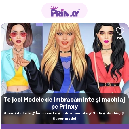
Te joci Modele de îmbrăcăminte și machiaj
pe Prinxy
Jocuri de Fete
Îmbracă-te
Imbracaminte
Modă
Machiaj
Super model