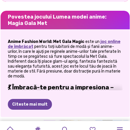
Povestea jocului Lumea modei anime:
Magia Gala Met
Anime Fashion World: Met Gala Magic
este un
joc online
de îmbrăcat
pentru toți iubitorii de modă și fanii anime-
urilor, în care le ajuți pe reginele anime-urilor tale preferate în
timp ce se pregătesc să fure spectacolul la Met Gala.
Indiferent dacă îți place glam-ul aprig, fantezia fantezistă
sau eleganța futuristă, acest joc este locul tău de joacă în
materie de stil. Fără presiune, doar distracție pură în materie
de modă.
💃 Îmbracă-te pentru a impresiona –
Ediție Anime
Citeste mai mult
Alătură-te
lui Nezuko Kamado
,
Usagi Tsukino
,
Zero Two
și
Nami
în timp ce pășesc în lumea plină de farmec a
covoarelor roșii, a rochiilor haute couture și a machiajului
strălucitor. Fiecare personaj își aduce propria atmosferă
CONCURS
JOC
DE
ANIME
TRANSFORMAREA
STÂNGA
MODA
Y2K
FARMECE
FASHION
ELLIE
CELEBRITY
ANIME
unică, iar sarcina ta este să-i stilizezi pentru cea mai mare