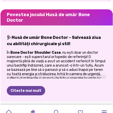
Povestea jocului Husă de umăr Bone
Doctor
🩺 Husă de umăr Bone Doctor – Salvează ziua
cu abilități chirurgicale și stil!
În
Bone Doctor Shoulder Case
, nu ești doar un doctor
oarecare - ești superstarul ortopedic de referință! O
majoretă plină de viață a avut un accident nefericit în timpul
unui backflip îndrăzneț, care a aruncat-o într-un tufiș. Acum
se bazează pe
tine
să o pansezi și să o aduci înapoi pe teren
cu toată energia și strălucirea. Intră în camera de urgență,
suflecă-ți mânecile și aruncă-te într-o operație la umăr cu
miză mare, unde precizia, grija și gândirea rapidă sunt
esențiale. Acest
joc de simulare cu medici
combină
Citeste mai mult
elemente reale de proceduri chirurgicale cu un gameplay
distractiv și interactiv. Este un joc obligatoriu pentru oricine
a visat vreodată să devină doctor sau pur și simplu iubește
misiunile de salvare cu o notă la modă!
TRATAMENT
JOC
BABY
DOC
TRATAMENTUL
ARIANA
RUTINA
DE
ELLIE
SĂ
FII
CAMERA