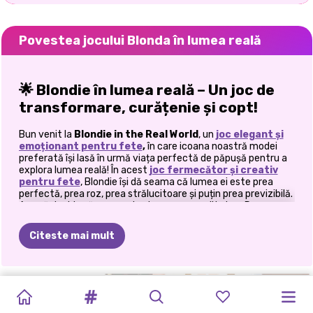
Povestea jocului Blonda în lumea reală
🌟 Blondie în lumea reală – Un joc de
transformare, curățenie și copt!
Bun venit la
Blondie in the Real World
, un
joc elegant și
emoționant pentru fete
,
în care icoana noastră modei
preferată își lasă în urmă viața perfectă de păpușă pentru a
explora lumea reală! În acest
joc fermecător și creativ
pentru fete
, Blondie își dă seama că lumea ei este prea
perfectă, prea roz, prea strălucitoare și puțin prea previzibilă.
Așa că decide să renunțe la glamour cu realitatea. Dar
adaptarea la viața reală nu este atât de ușoară pe cât pare!
Aici intervii
tu
. Sarcina ta? Ajută-o pe Blondie să se adapteze
Citeste mai mult
la noul ei mediu, câte o activitate fabuloasă pe rând!
Cum să joci Blondie în lumea reală
BARBIE
ELLIE
ȘI
SĂRBĂTOAREA
BARBIEMANIA
EXTREME
ELLIE
ȘI
ELLIE
-
ELLIE
PETRECEREA
BRIDEZILLA
💄 Intră în transformarea reală a lui Blondie
PASTEL
PRIETENII
ANULUI
MAKEOVER:
BEN
DATE
VIAȚA
ÎN
BOYFRIEND
DE
ELLIE