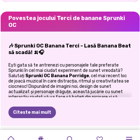
Povestea jocului Terci de banane Sprunki
OC
🎶 Sprunki OC Banana Terci – Lasă Banana Beat
să scadă! 🍌🎧
Ești gata să te antrenezi cu personajele tale preferate
Sprunki în cel mai ciudat experiment de sunet vreodată?
Salutați
Sprunki OC Banana Porridge
, cel mai recent loc
de joacă muzical în care distracția, ritmul și creativitatea se
ciocnesc! Dispunând de imagini noi, design de sunet
actualizat și personaje drăguțe, această jucărie cu sunet
interactiv ciudat vă va face să bateți din picioare și să
amestecați ritmuri în cel mai scurt timp.
Citeste mai mult
🍌 Ce este porridge de banane Sprunki OC?
Acesta nu este
jocul tău muzical
obișnuit. În
Sprunki OC
Banana Porridge
, adunați sori strălucitori pentru a debloca o
SALON
DE
FATĂ
PRINTESA
MARINETTE
DESIGN
DE
EXCURSIE
FETE
DOTTED
FETELE
distribuție încântătoare de personaje ciudate. Fiecare
Sprunki scoate un sunet unic - aruncați-le pe teren,