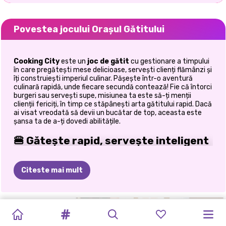
Povestea jocului Orașul Gătitului
Cooking City
este un
joc de gătit
cu gestionare a timpului
în care pregătești mese delicioase, servești clienți flămânzi și
îți construiești imperiul culinar. Pășește într-o aventură
culinară rapidă, unde fiecare secundă contează! Fie că întorci
burgeri sau servești supe, misiunea ta este să-ți menții
clienții fericiți, în timp ce stăpânești arta gătitului rapid. Dacă
ai visat vreodată să devii un bucătar de top, aceasta este
șansa ta de a-ți dovedi abilitățile.
🍔 Gătește rapid, servește inteligent
Bine ați venit la provocarea supremă din bucătărie.
Citeste mai mult
Pregătește o varietate de feluri de mâncare rapid și
eficient
Serviți clienții înainte de expirarea timpului
Atenție la timpii de gătire pentru a evita arderea
BUCĂTAR-
PREPARARE
ASMR
CU
TORT
CU
PĂPUȘA
MUKBANG
RETETA
JURNALUL
BLACKFOREST
CAKE
POP
ȘEFII
alimentelor
MAGNAT
Echilibrează mai multe comenzi simultan
DE
TORT
PARFUM
CREMĂ
DE
LABUBU
STREAM:
BUNICA
MAMEI:
CAKE
MAKER
GRĂDINII