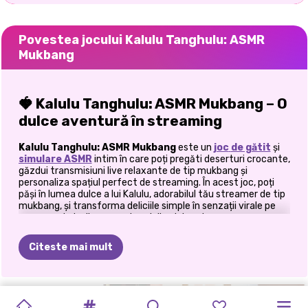
Povestea jocului Kalulu Tanghulu: ASMR
Mukbang
🍓 Kalulu Tanghulu: ASMR Mukbang – O
dulce aventură în streaming
Kalulu Tanghulu: ASMR Mukbang
este un
joc
de gătit
și
simulare ASMR
intim în care poți pregăti deserturi crocante,
găzdui transmisiuni live relaxante de tip mukbang și
personaliza spațiul perfect de streaming. În acest joc, poți
păși în lumea dulce a lui Kalulu, adorabilul tău streamer de tip
mukbang, și transforma deliciile simple în senzații virale pe
care spectatorii nu se pot opri din vizionat.
🎥 Faceți cunoștință cu Kalulu, Starul
Citeste mai mult
vostru Mukbang
În acest joc pentru fete, te poți alătura lui Kalulu în călătoria
TORT
CU
IMPERIUL
APARAT
FATĂ
MERGE
REȚETE
RETETE
GĂTIT
ÎN
ei către faima mukbang. Din propria mea experiență jucând