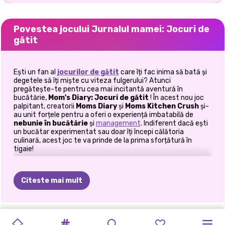
Povestea jocului Jurnalul mamei: Jocuri de
gătit
Ești un fan al
jocurilor de gătit
care îți fac inima să bată și
degetele să îți miște cu viteza fulgerului? Atunci
pregătește-te pentru cea mai incitantă aventură în
bucătărie,
Mom's Diary: Jocuri de gătit
! În acest nou joc
palpitant, creatorii
Moms Diary
și
Moms Kitchen Crush
și-
au unit forțele pentru a oferi o experiență imbatabilă de
nebunie
în bucătărie
și
management
. Indiferent dacă ești
un bucătar experimentat sau doar îți începi călătoria
culinară, acest joc te va prinde de la prima sforțătură în
tigaie!
Cum să joci Mom's Diary: Jocuri de gătit?
Citeste mai mult
Deveniți un maestru culinar în Kitchen City!
Aventura ta culinară începe în
Kitchen City
, o metropolă
plină de viață, unde fiecare stradă este plină de clienți
REȚETE
JOC
DE
VACANȚE
SURPRIZA
KITTY&#39;S
ȘEFII
DIY
PETRECERE
înfometați și diverse tarabe cu mâncare. Aici, vei prelua
restaurantul tău și vei servi mâncăruri delicioase pentru a