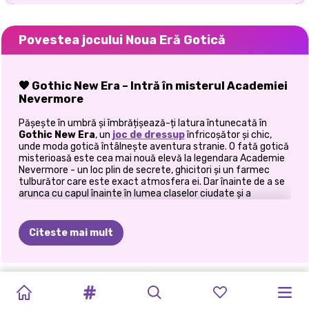
Povestea jocului Noua Eră Gotică
🖤 Gothic New Era – Intră în misterul Academiei
Nevermore
Pășește în umbră și îmbrățișează-ți latura întunecată în
Gothic New Era
, un
joc de dressup
înfricoșător și chic,
unde moda gotică întâlnește aventura stranie. O fată gotică
misterioasă este cea mai nouă elevă la legendara Academie
Nevermore - un loc plin de secrete, ghicitori și un farmec
tulburător care este exact atmosfera ei. Dar înainte de a se
arunca cu capul înainte în lumea claselor ciudate și a
coridoarelor întunecate, are nevoie de ajutorul tău pentru a
arăta pe măsură. Șterge de praf mănușile negre din dantelă,
colierele de catifea și cizmele cu platformă - e timpul să
Citeste mai mult
creezi garderoba supremă pentru o prințesă întunecată!
🕯️ Stil în umbră
JOC
DE
NUNTA
2024
MIERCURI
OH,
BALERINE
CINDY&#39;S
ELLIE
ICE
Doar cele mai îndrăznețe și mai întunecate ținute se vor
ÎMBRĂCARE
DARK
DARK
DARK
GOTUL
PRINCESSES
PUNK
KAWAII
VS
PRINCESSES
potrivi la Nevermore. Sarcina ta este să creezi o
ținută