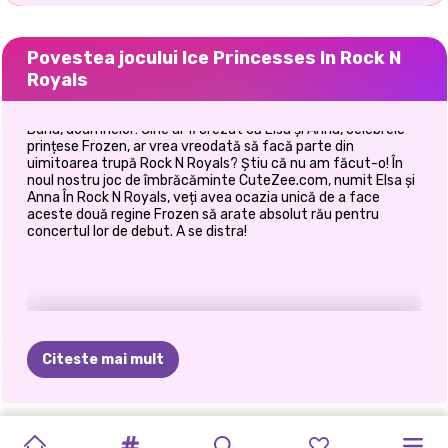
Povestea jocului Ice Princesses In Rock N
Royals
Buna, doamnelor! Cine ar fi crezut că Elsa și Anna, celebrele
prințese Frozen, ar vrea vreodată să facă parte din
uimitoarea trupă Rock N Royals? Știu că nu am făcut-o! În
noul nostru joc de îmbrăcăminte CuteZee.com, numit Elsa și
Anna În Rock N Royals, veți avea ocazia unică de a face
aceste două regine Frozen să arate absolut rău pentru
concertul lor de debut. A se distra!
Citeste mai mult
PETRECEREA
PRINCESSES
PROTEST
MODUL
DE
BLONDELE
CEA
MAI
DRESS-UP
BFF:
SCHIMB
BLUGI
VILLAINS
ELIZA
ȘI