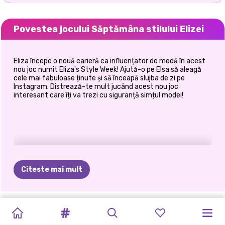
Povestea jocului Săptămâna stilului Elizei
Eliza începe o nouă carieră ca influențator de modă în acest
nou joc numit Eliza's Style Week! Ajută-o pe Elsa să aleagă
cele mai fabuloase ținute și să înceapă slujba de zi pe
Instagram. Distrează-te mult jucând acest nou joc
interesant care îți va trezi cu siguranță simțul modei!
Citeste mai mult
PETRECEREA
PRINCESSES
PROTEST
MODUL
DE
BLONDELE
CEA
MAI
DRESS-UP
BFF:
SCHIMB
BLUGI
VILLAINS
ELIZA
ȘI
DE
FASHION
PENTRU
VIAȚĂ
AL
O
FAC
BUNĂ
CU
BOHEMIAN
DE
HAINE
PATCHWORK
FASHIONISTAS
GOLDIE