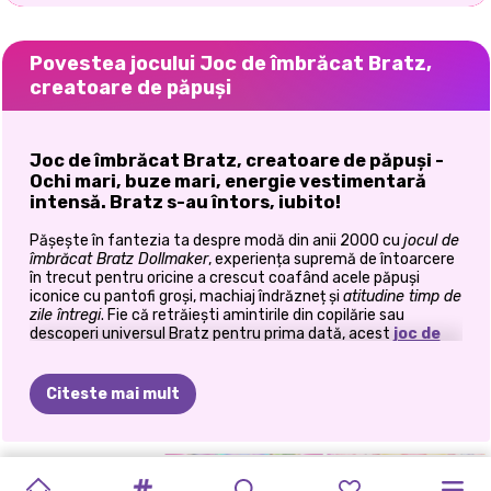
Povestea jocului Joc de îmbrăcat Bratz,
creatoare de păpuși
Joc de îmbrăcat Bratz, creatoare de păpuși -
Ochi mari, buze mari, energie vestimentară
intensă. Bratz s-au întors, iubito!
Pășește în fantezia ta despre modă din anii 2000 cu
jocul de
îmbrăcat Bratz Dollmaker
, experiența supremă de întoarcere
în trecut pentru oricine a crescut coafând acele păpuși
iconice cu pantofi groși, machiaj îndrăzneț și
atitudine timp de
zile întregi
. Fie că retrăiești amintirile din copilărie sau
descoperi universul Bratz pentru prima dată, acest
joc de
îmbrăcat
creat de fani aduce glamourul, îndrăzneala și
nostalgia, toate într-un pachet fabulos.
Citeste mai mult
💄
Creează-ți păpușa Bratz de vis
În acest joc, deții controlul total. De la acele buze umflate
faimoase cu creion de buze ultra-definit, la ochi masivi
ÎMBRĂCATUL
GACHA
GACHA
LUMEA
GROOVY
MODA
Y2K
FĂ-ȚI
ANIME
SUPER
AVATARUL
încadrați de gene dramatice și orice combinație