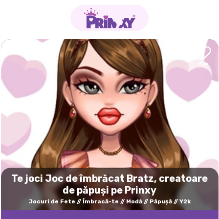
Te joci Joc de îmbrăcat Bratz, creatoare
de păpuși pe Prinxy
Jocuri de Fete
Îmbracă-te
Modă
Păpuşă
Y2k