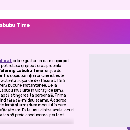
Labubu Time
olorat
online gratuit în care copiii pot
ot relaxa și își pot crea propriile
Coloring Labubu Time
, un joc de
tru copii, părinți și oricine iubește
 activități ușor de desfășurat, fără
feră bucurie instantanee. De la
abubu învăluite în vibrații de iarnă,
eaptă atingerea ta personală. Prima
nd fără să-mi dau seama. Alegerea
de iarnă și urmărirea modului în care
sfăcătoare. Este unul dintre acele jocuri
vitatea să preia conducerea, perfect
.