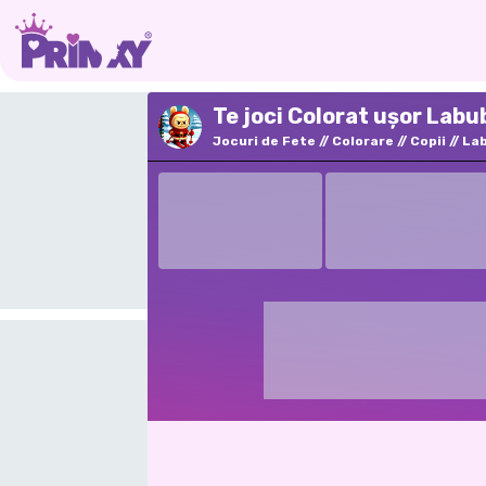
Te joci Colorat ușor Labu
Jocuri de Fete
Colorare
Copii
La