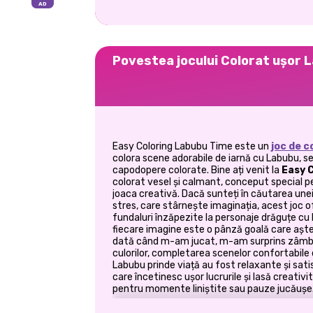
Povestea jocului Colorat ușor 
Easy Coloring Labubu Time este un
joc de c
colora scene adorabile de iarnă cu Labubu, se p
capodopere colorate. Bine ați venit la
Easy 
colorat vesel și calmant, conceput special pen
joaca creativă. Dacă sunteți în căutarea unei
stres, care stârnește imaginația, acest joc o
fundaluri înzăpezite la personaje drăguțe cu L
fiecare imagine este o pânză goală care așt
dată când m-am jucat, m-am surprins zâmbi
culorilor, completarea scenelor confortabile 
Labubu prinde viață au fost relaxante și sati
care încetinesc ușor lucrurile și lasă creati
pentru momente liniștite sau pauze jucăușe