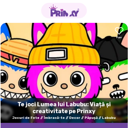
Te joci Lumea lui Labubu: Viață și
creativitate pe Prinxy
Jocuri de Fete
Îmbracă-te
Decor
Păpuşă
Labubu