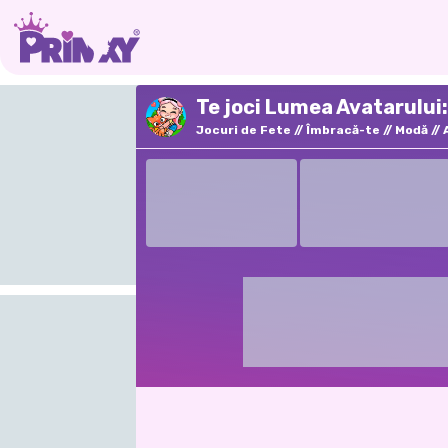
Te joci Lumea Avatarului: 
Jocuri de Fete
Îmbracă-te
Modă