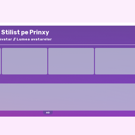
Stilist pe Prinxy
Avatar
Lumea avatarelor