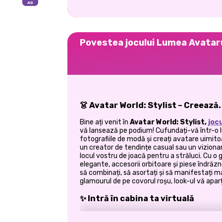
Povestea jocului Lumea Avatarul
👗 Avatar World: Stylist – Creează.
Bine ați venit în
Avatar World: Stylist,
joc
vă lansează pe podium! Cufundați-vă într-o 
fotografiile de modă și creați avatare uimitoa
un creator de tendințe casual sau un vizionar
locul vostru de joacă pentru a străluci. Cu o
elegante, accesorii orbitoare și piese îndrăz
să combinați, să asortați și să manifestați mag
glamourul de pe covorul roșu, look-ul vă aparț
✨ Intră în cabina ta virtuală
Moda nu înseamnă doar tendințe - este vorba 