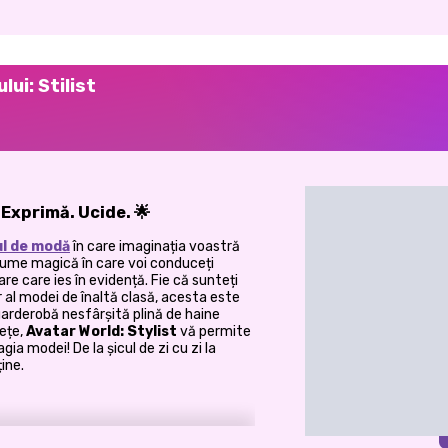
ui: Stilist
 Exprimă. Ucide.
🌟
ul de modă
în care imaginația voastră
lume magică în care voi conduceți
re care ies în evidență. Fie că sunteți
 al modei de înaltă clasă, acesta este
 garderobă nesfârșită plină de haine
nețe,
Avatar World: Stylist
vă permite
ia modei! De la șicul de zi cu zi la
ine.
despre exprimarea de sine. Iar în