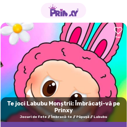
Te joci Labubu Monștrii: Îmbrăcați-vă pe
Prinxy
Jocuri de Fete
Îmbracă-te
Păpuşă
Labubu