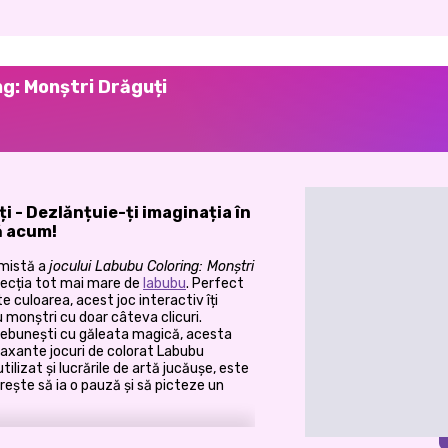
ng: Monștri Drăguți
 - Dezlănțuie-ți imaginația în
ă acum!
rmistă a
jocului Labubu Coloring: Monștri
olecția tot mai mare de
labubu
. Perfect
te culoarea, acest joc interactiv îți
 monștri cu doar câteva clicuri.
nnebunești cu găleata magică, acesta
laxante jocuri de colorat Labubu
tilizat și lucrările de artă jucăușe, este
dorește să ia o pauză și să picteze un