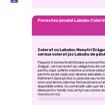
Povestea jocului Labubu Colori
Colorat cu Labubu: Monștri Drăguți
cel mai colorat joc Labubu de pân
Pășește în lumea încântătoare și nonconfo
Drăguți
, cel mai recent joc obligatoriu din c
pentru copii, suflete creative și oricine iubeș
permite să dai viață unor desene adorabile cu
Indiferent dacă pictezi cu precizie sau te î
este unul dintre cele mai fermecătoare și re
disponibile online. Cu comenzile sale ușor de u
ideal pentru familii, mici artiști sau oricine 
monstru în roz.
🎨
Adu la viață lumea lui Labubu