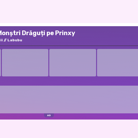
Monștri Drăguți pe Prinxy
ii
Labubu