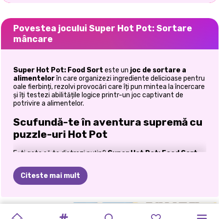
Povestea jocului Super Hot Pot: Sortare
mâncare
Super Hot Pot: Food Sort
este un
joc de sortare a
alimentelor
în care organizezi ingrediente delicioase pentru
oale fierbinți, rezolvi provocări care îți pun mintea la încercare
și îți testezi abilitățile logice printr-un joc captivant de
potrivire a alimentelor.
Scufundă-te în aventura supremă cu
puzzle-uri Hot Pot
Ești gata să te distrezi puțin?
Super Hot Pot: Food Sort
oferă o combinație delicioasă de sortare a alimentelor,
rezolvare de puzzle-uri și gândire strategică, care îți va ține
Citeste mai mult
mintea la foc mic. În loc să gătești ingredientele, misiunea ta
este să le sortezi corect dintr-o oală fierbinte plină de fructe
de mare, legume, carne și alte delicii delicioase. Fiecare nivel
îți provoacă abilitățile de observare, memoria și planificarea,
CURĂȚENIE
PUZZLE-
GARDEROBA
SĂGEATĂ
PUZZLE
FRIGIDER:
ȘTERGERE
BRAINROT
DESTUL
SWEETSU
ZIUA
în timp ce selectezi cu atenție ingredientele potrivite în