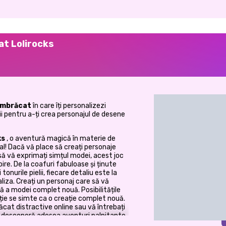
at Lolirocks
 îmbrăcat
în care îți personalizezi
elii pentru a-ți crea personajul de desene
ks
, o aventură magică în materie de
l! Dacă vă place să creați personaje
 să vă exprimați simțul modei, acest joc
re. De la coafuri fabuloase și ținute
 tonurile pielii, fiecare detaliu este la
iza. Creați un personaj care să vă
ă a modei complet nouă. Posibilitățile
ție se simte ca o creație complet nouă.
ăcat distractive online sau vă întrebați
ei descoperă adesea aventuri palpitante
entru jocuri creative de modă.