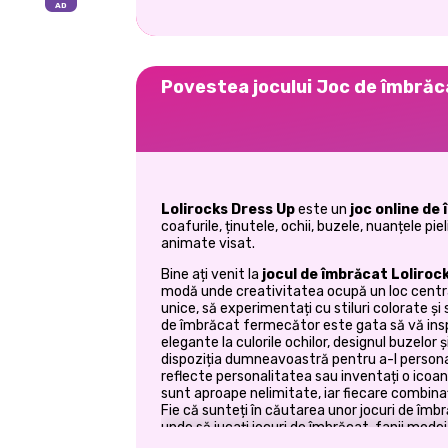
Povestea jocului Joc de îmbrăc
Lolirocks Dress Up
este un
joc online de
coafurile, ținutele, ochii, buzele, nuanțele pi
animate visat.
Bine ați venit la
jocul de îmbrăcat Loliroc
modă unde creativitatea ocupă un loc centra
unice, să experimentați cu stiluri colorate și
de îmbrăcat fermecător este gata să vă inspi
elegante la culorile ochilor, designul buzelor și
dispoziția dumneavoastră pentru a-l personal
reflecte personalitatea sau inventați o icoan
sunt aproape nelimitate, iar fiecare combina
Fie că sunteți în căutarea unor jocuri de îmbr
unde să jucați jocuri de îmbrăcat, fanii mod
de styling pe Prinxy, o destinație populară p