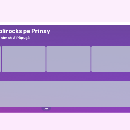
olirocks pe Prinxy
animat
Păpuşă