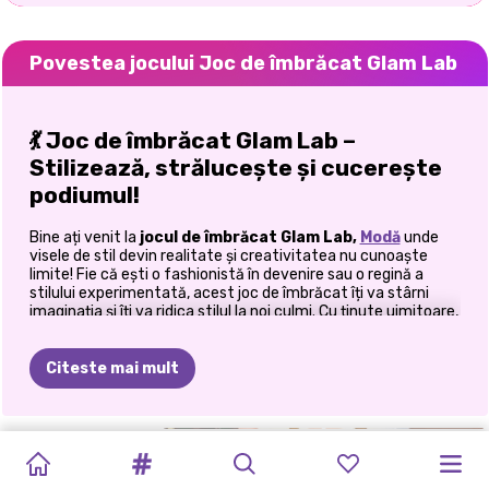
Povestea jocului Joc de îmbrăcat Glam Lab
💃 Joc de îmbrăcat Glam Lab –
Stilizează, strălucește și cucerește
podiumul!
Bine ați venit la
jocul de îmbrăcat Glam Lab,
Modă
unde
visele de stil devin realitate și creativitatea nu cunoaște
limite! Fie că ești o fashionistă în devenire sau o regină a
stilului experimentată, acest joc de îmbrăcat îți va stârni
imaginația și îți va ridica stilul la noi culmi. Cu ținute uimitoare,
coafuri îndrăznețe și combinații nesfârșite de ținute,
fashionista noastră este aici pentru a-ți provoca stilistul
interior și a-ți inspira cele mai îndrăznețe look-uri de până
Citeste mai mult
acum! Pășește în garderoba fabuloasă a fetelor noastre și
începe să combini și să asortezi ținute care sunt orice
altceva decât obișnuite. De la casual chic la glamour de
covor roșu, acest joc este pânza ta pentru a crea look-uri
PREZENTARE
FETE
ÎMBRĂCAȚI-
COLLEGE
SĂPTĂMÂNA
FASHION
JOC
DE
FATA
DE
CRYPTO
PRINXY
PRINCESSES
care întorc toate privirile, demne de elita modei.
VĂ
DE
MODĂ:
ZÂNE
SE
GIRLS
MODEI
WORLD
ÎMBRĂCARE
COLORAT
GALS
HOUSE
OF
RUNWAY