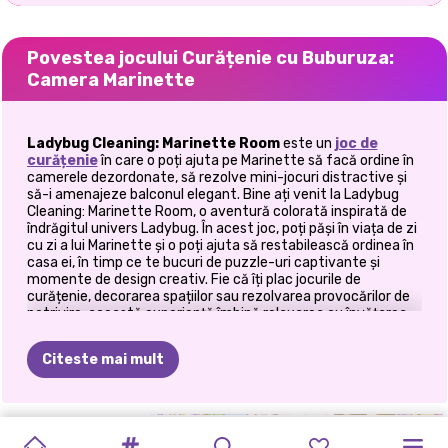
Povestea jocului Curățenie cu Buburuza:
Camera Marinette
Ladybug Cleaning: Marinette Room
este un
joc de
curățenie
în care o poți ajuta pe Marinette să facă ordine în
camerele dezordonate, să rezolve mini-jocuri distractive și
să-i amenajeze balconul elegant. Bine ați venit la Ladybug
Cleaning: Marinette Room, o aventură colorată inspirată de
îndrăgitul univers Ladybug. În acest joc, poți păși în viața de zi
cu zi a lui Marinette și o poți ajuta să restabilească ordinea în
casa ei, în timp ce te bucuri de puzzle-uri captivante și
momente de design creativ. Fie că îți plac jocurile de
curățenie, decorarea spațiilor sau rezolvarea provocărilor de
potrivire, această experiență îmbină relaxarea cu învățarea
distractivă.
Citeste mai mult
🏠 Explorează casa lui Marinette
În acest joc distractiv pentru fete, poți călători prin diferite
ȘCOALA
SORTEAZĂ
SORTARE
CAMERA
FATĂ
EXCURSIE
FATA
CU
ELLIE
ASPECT
LADYBUG
camere și locații care au nevoie de o notă de supereroină.